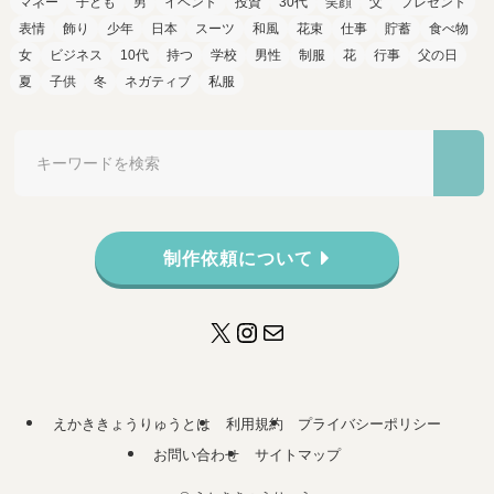
マネー
子ども
男
イベント
投資
30代
笑顔
父
プレゼント
表情
飾り
少年
日本
スーツ
和風
花束
仕事
貯蓄
食べ物
女
ビジネス
10代
持つ
学校
男性
制服
花
行事
父の日
夏
子供
冬
ネガティブ
私服
制作依頼について
X
Instagram
メール
えかききょうりゅうとは
利用規約
プライバシーポリシー
お問い合わせ
サイトマップ