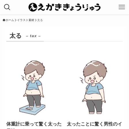
ホーム
イラスト素材
太る
太る
– tax –
体重計に乗って驚く太った
太ったことに驚く男性のイ