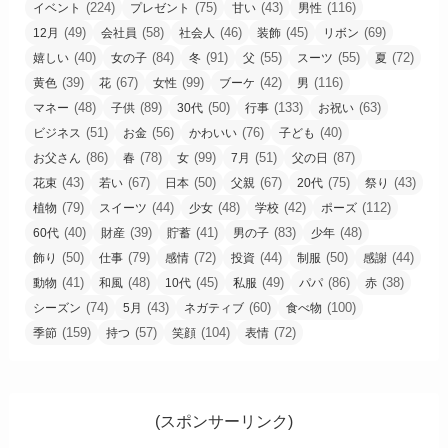
(224)
(75)
(43)
(116)
イベント
プレゼント
甘い
男性
(49)
(58)
(46)
(45)
(69)
12月
会社員
社会人
装飾
リボン
(40)
(84)
(91)
(55)
(55)
(72)
嬉しい
女の子
冬
父
スーツ
夏
(39)
(67)
(99)
(42)
(116)
黄色
花
女性
ブーケ
男
(48)
(89)
(50)
(133)
(63)
マネー
子供
30代
行事
お祝い
(51)
(56)
(76)
(40)
ビジネス
お金
かわいい
子ども
(86)
(78)
(99)
(51)
(87)
お父さん
春
女
7月
父の日
(43)
(67)
(50)
(67)
(75)
(43)
花束
若い
日本
父親
20代
祭り
(79)
(44)
(48)
(42)
(112)
植物
スイーツ
少女
学校
ポーズ
(40)
(39)
(41)
(83)
(48)
60代
財産
貯蓄
男の子
少年
(50)
(79)
(72)
(44)
(50)
(44)
飾り
仕事
感情
投資
制服
感謝
(41)
(48)
(45)
(49)
(86)
(38)
動物
和風
10代
私服
パパ
赤
(74)
(43)
(60)
(100)
シーズン
5月
ネガティブ
食べ物
(159)
(57)
(104)
(72)
季節
持つ
笑顔
表情
(スポンサーリンク)