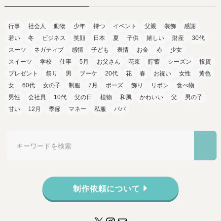
行事
社会人
動物
少年
持つ
イベント
父親
装飾
感謝
若い
冬
ビジネス
笑顔
日本
夏
子供
嬉しい
財産
30代
スーツ
ネガティブ
感情
子ども
表情
お金
赤
少女
スイーツ
学校
仕事
5月
お父さん
花束
貯蓄
シーズン
投資
プレゼント
祭り
男
ブーケ
20代
花
春
お祝い
女性
黄色
女
60代
女の子
制服
7月
ポーズ
飾り
リボン
食べ物
男性
会社員
10代
父の日
植物
和風
かわいい
父
男の子
甘い
12月
季節
マネー
私服
パパ
制作依頼について
X
Instagram
メール