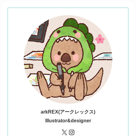
ark
REX(アークレックス)
Illustrator&designer
X
Instagram