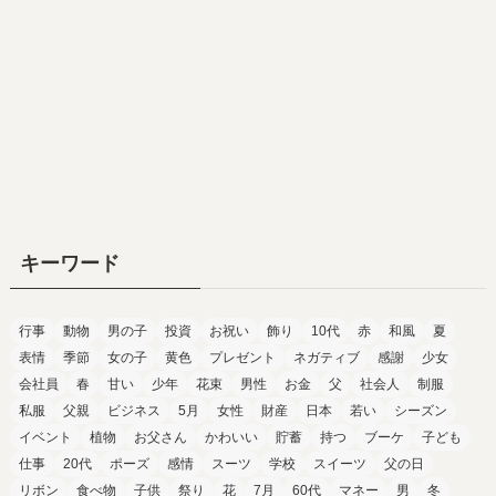
キーワード
行事
動物
男の子
投資
お祝い
飾り
10代
赤
和風
夏
表情
季節
女の子
黄色
プレゼント
ネガティブ
感謝
少女
会社員
春
甘い
少年
花束
男性
お金
父
社会人
制服
私服
父親
ビジネス
5月
女性
財産
日本
若い
シーズン
イベント
植物
お父さん
かわいい
貯蓄
持つ
ブーケ
子ども
仕事
20代
ポーズ
感情
スーツ
学校
スイーツ
父の日
リボン
食べ物
子供
祭り
花
7月
60代
マネー
男
冬