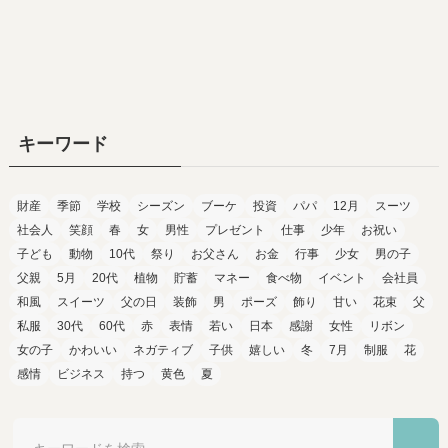
キーワード
財産
季節
学校
シーズン
ブーケ
投資
パパ
12月
スーツ
社会人
笑顔
春
女
男性
プレゼント
仕事
少年
お祝い
子ども
動物
10代
祭り
お父さん
お金
行事
少女
男の子
父親
5月
20代
植物
貯蓄
マネー
食べ物
イベント
会社員
和風
スイーツ
父の日
装飾
男
ポーズ
飾り
甘い
花束
父
私服
30代
60代
赤
表情
若い
日本
感謝
女性
リボン
女の子
かわいい
ネガティブ
子供
嬉しい
冬
7月
制服
花
感情
ビジネス
持つ
黄色
夏