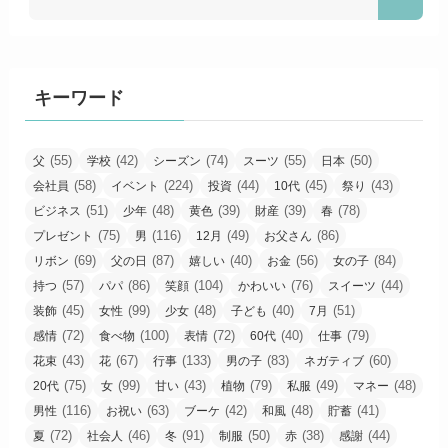
キーワード
(55)
(42)
(74)
(55)
(50)
父
学校
シーズン
スーツ
日本
(58)
(224)
(44)
(45)
(43)
会社員
イベント
投資
10代
祭り
(51)
(48)
(39)
(39)
(78)
ビジネス
少年
黄色
財産
春
(75)
(116)
(49)
(86)
プレゼント
男
12月
お父さん
(69)
(87)
(40)
(56)
(84)
リボン
父の日
嬉しい
お金
女の子
(57)
(86)
(104)
(76)
(44)
持つ
パパ
笑顔
かわいい
スイーツ
(45)
(99)
(48)
(40)
(51)
装飾
女性
少女
子ども
7月
(72)
(100)
(72)
(40)
(79)
感情
食べ物
表情
60代
仕事
(43)
(67)
(133)
(83)
(60)
花束
花
行事
男の子
ネガティブ
(75)
(99)
(43)
(79)
(49)
(48)
20代
女
甘い
植物
私服
マネー
(116)
(63)
(42)
(48)
(41)
男性
お祝い
ブーケ
和風
貯蓄
(72)
(46)
(91)
(50)
(38)
(44)
夏
社会人
冬
制服
赤
感謝