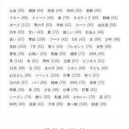
(56)
(44)
(44)
(50)
(45)
お金
感謝
投資
30代
装飾
(48)
(44)
(78)
(60)
(41)
マネー
スイーツ
春
ネガティブ
動物
(112)
(83)
(42)
(55)
(58)
ポーズ
男の子
学校
スーツ
会社員
(50)
(43)
(72)
(40)
(46)
日本
甘い
夏
嬉しい
社会人
(67)
(159)
(42)
(43)
(99)
(48)
若い
季節
ブーケ
5月
女
少年
(104)
(51)
(43)
(75)
(99)
笑顔
7月
祭り
プレゼント
女性
(39)
(63)
(50)
(72)
(45)
黄色
お祝い
制服
感情
10代
(116)
(91)
(116)
(67)
(51)
男
冬
男性
父親
ビジネス
(49)
(55)
(84)
(69)
(40)
12月
父
女の子
リボン
子ども
(86)
(224)
(133)
(57)
お父さん
イベント
行事
持つ
(87)
(86)
(79)
(75)
(72)
父の日
パパ
植物
20代
表情
(48)
(38)
(48)
(79)
(41)
和風
赤
少女
仕事
貯蓄
(74)
(50)
(49)
(76)
(67)
シーズン
飾り
私服
かわいい
花
(40)
(43)
(89)
(100)
(39)
60代
花束
子供
食べ物
財産