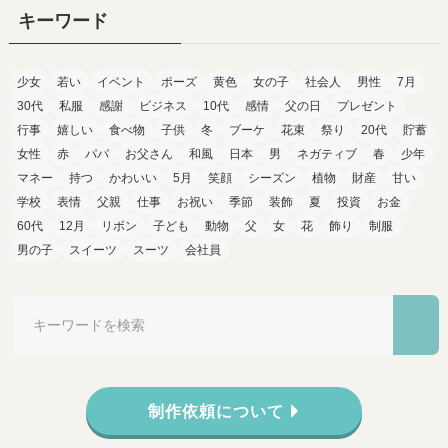
キーワード
少女
若い
イベント
ポーズ
黄色
女の子
社会人
男性
7月
30代
私服
感謝
ビジネス
10代
感情
父の日
プレゼント
行事
嬉しい
食べ物
子供
冬
ブーケ
花束
祭り
20代
貯蓄
女性
赤
パパ
お父さん
和風
日本
男
ネガティブ
春
少年
マネー
持つ
かわいい
5月
笑顔
シーズン
植物
財産
甘い
学校
表情
父親
仕事
お祝い
季節
装飾
夏
投資
お金
60代
12月
リボン
子ども
動物
父
女
花
飾り
制服
男の子
スイーツ
スーツ
会社員
制作依頼について