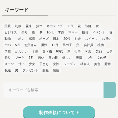
キーワード
父親
制服
花束
持つ
ネガティブ
30代
花
装飾
女
ビジネス
祭り
夏
冬
10代
季節
マネー
投資
イベント
春
動物
リボン
感謝
ポーズ
日本
20代
お金
スイーツ
お祝い
パパ
5月
お父さん
男性
12月
男の子
父
会社員
植物
学校
かわいい
子供
食べ物
60代
赤
行事
和風
笑顔
仕事
飾り
ブーケ
7月
若い
父の日
嬉しい
表情
少年
女の子
スーツ
甘い
少女
子ども
女性
シーズン
社会人
黄色
貯蓄
私服
男
プレゼント
財産
感情
制作依頼について