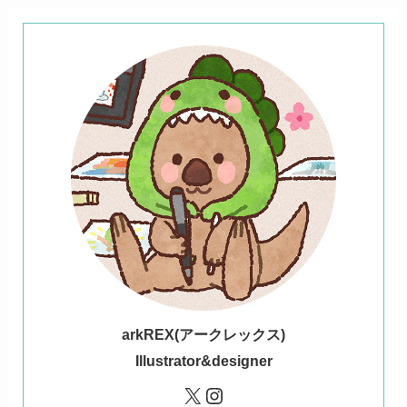
ark
REX(アークレックス)
Illustrator&designer
X
Instagram