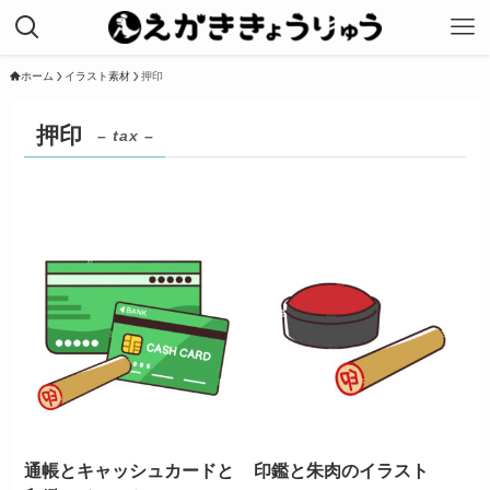
ホーム
イラスト素材
押印
押印
– tax –
通帳とキャッシュカードと
印鑑と朱肉のイラスト