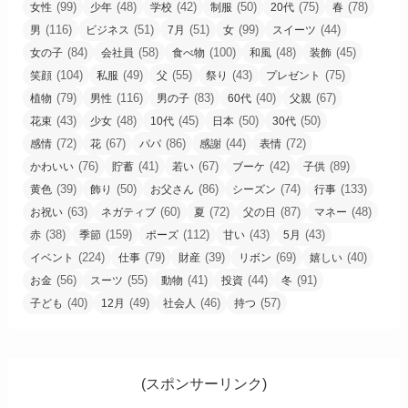
(99)
(48)
(42)
(50)
(75)
(78)
女性
少年
学校
制服
20代
春
(116)
(51)
(51)
(99)
(44)
男
ビジネス
7月
女
スイーツ
(84)
(58)
(100)
(48)
(45)
女の子
会社員
食べ物
和風
装飾
(104)
(49)
(55)
(43)
(75)
笑顔
私服
父
祭り
プレゼント
(79)
(116)
(83)
(40)
(67)
植物
男性
男の子
60代
父親
(43)
(48)
(45)
(50)
(50)
花束
少女
10代
日本
30代
(72)
(67)
(86)
(44)
(72)
感情
花
パパ
感謝
表情
(76)
(41)
(67)
(42)
(89)
かわいい
貯蓄
若い
ブーケ
子供
(39)
(50)
(86)
(74)
(133)
黄色
飾り
お父さん
シーズン
行事
(63)
(60)
(72)
(87)
(48)
お祝い
ネガティブ
夏
父の日
マネー
(38)
(159)
(112)
(43)
(43)
赤
季節
ポーズ
甘い
5月
(224)
(79)
(39)
(69)
(40)
イベント
仕事
財産
リボン
嬉しい
(56)
(55)
(41)
(44)
(91)
お金
スーツ
動物
投資
冬
(40)
(49)
(46)
(57)
子ども
12月
社会人
持つ
(スポンサーリンク)