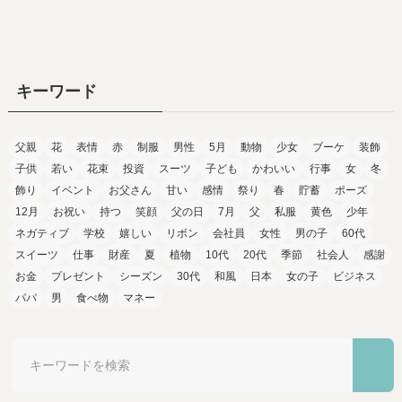
キーワード
父親
花
表情
赤
制服
男性
5月
動物
少女
ブーケ
装飾
子供
若い
花束
投資
スーツ
子ども
かわいい
行事
女
冬
飾り
イベント
お父さん
甘い
感情
祭り
春
貯蓄
ポーズ
12月
お祝い
持つ
笑顔
父の日
7月
父
私服
黄色
少年
ネガティブ
学校
嬉しい
リボン
会社員
女性
男の子
60代
スイーツ
仕事
財産
夏
植物
10代
20代
季節
社会人
感謝
お金
プレゼント
シーズン
30代
和風
日本
女の子
ビジネス
パパ
男
食べ物
マネー