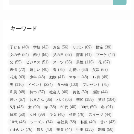
キーワード
(40)
(42)
(56)
(69)
(39)
子ども
学校
お金
リボン
財産
(84)
(50)
(87)
(41)
(42)
女の子
飾り
父の日
貯蓄
ブーケ
(55)
(51)
(55)
(116)
(67)
父
ビジネス
スーツ
男性
花
(72)
(40)
(78)
(63)
(67)
表情
嬉しい
春
お祝い
父親
(43)
(48)
(41)
(48)
(49)
花束
少年
動物
マネー
12月
(116)
(224)
(100)
(75)
男
イベント
食べ物
プレゼント
(48)
(57)
(46)
(39)
(44)
和風
持つ
社会人
黄色
感謝
(67)
(86)
(86)
(159)
(104)
若い
お父さん
パパ
季節
笑顔
(43)
(99)
(38)
(40)
(50)
(91)
5月
女
赤
60代
30代
冬
(50)
(99)
(48)
(79)
(44)
日本
女性
少女
植物
スイーツ
(45)
(74)
(58)
(49)
(43)
10代
シーズン
会社員
私服
甘い
(76)
(43)
(44)
(133)
(50)
かわいい
祭り
投資
行事
制服