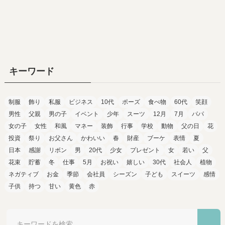
キーワード
制服
飾り
私服
ビジネス
10代
ポーズ
食べ物
60代
笑顔
男性
父親
男の子
イベント
少年
スーツ
12月
7月
パパ
女の子
女性
和風
マネー
装飾
行事
学校
動物
父の日
花
投資
祭り
お父さん
かわいい
春
財産
ブーケ
表情
夏
日本
感謝
リボン
男
20代
少女
プレゼント
女
若い
父
花束
貯蓄
冬
仕事
5月
お祝い
嬉しい
30代
社会人
植物
ネガティブ
お金
季節
会社員
シーズン
子ども
スイーツ
感情
子供
持つ
甘い
黄色
赤