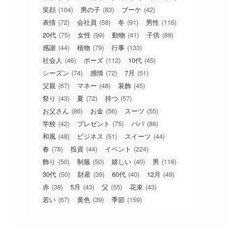
笑顔
(104)
男の子
(83)
ブーケ
(42)
表情
(72)
会社員
(58)
冬
(91)
男性
(116)
20代
(75)
女性
(99)
動物
(41)
子供
(89)
感謝
(44)
植物
(79)
行事
(133)
社会人
(46)
ポーズ
(112)
10代
(45)
シーズン
(74)
感情
(72)
7月
(51)
父親
(67)
マネー
(48)
装飾
(45)
祭り
(43)
夏
(72)
持つ
(57)
お父さん
(86)
お金
(56)
スーツ
(55)
学校
(42)
プレゼント
(75)
パパ
(86)
和風
(48)
ビジネス
(51)
スイーツ
(44)
春
(78)
投資
(44)
イベント
(224)
飾り
(50)
制服
(50)
嬉しい
(40)
男
(116)
30代
(50)
財産
(39)
60代
(40)
12月
(49)
赤
(38)
5月
(43)
父
(55)
花束
(43)
若い
(67)
黄色
(39)
季節
(159)