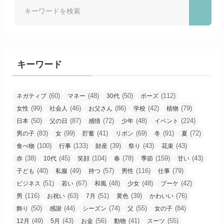
キーワード
(60)
(48)
(50)
(112)
ネガティブ
マネー
30代
ポーズ
(99)
(46)
(86)
(42)
(79)
女性
社会人
お父さん
学校
植物
(50)
(87)
(72)
(48)
(224)
日本
父の日
感情
少年
イベント
(83)
(99)
(41)
(69)
(91)
(72)
男の子
女
貯蓄
リボン
冬
夏
(100)
(133)
(39)
(43)
(43)
食べ物
行事
財産
祭り
花束
(38)
(45)
(104)
(78)
(159)
(43)
赤
10代
笑顔
春
季節
甘い
(40)
(49)
(57)
(116)
(79)
子ども
私服
持つ
男性
仕事
(51)
(67)
(48)
(48)
(42)
ビジネス
若い
和風
少女
ブーケ
(116)
(63)
(51)
(39)
(76)
男
お祝い
7月
黄色
かわいい
(50)
(44)
(74)
(55)
(84)
飾り
感謝
シーズン
父
女の子
(49)
(43)
(56)
(41)
(55)
12月
5月
お金
動物
スーツ