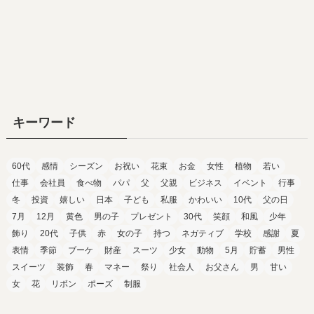
キーワード
60代
感情
シーズン
お祝い
花束
お金
女性
植物
若い
仕事
会社員
食べ物
パパ
父
父親
ビジネス
イベント
行事
冬
投資
嬉しい
日本
子ども
私服
かわいい
10代
父の日
7月
12月
黄色
男の子
プレゼント
30代
笑顔
和風
少年
飾り
20代
子供
赤
女の子
持つ
ネガティブ
学校
感謝
夏
表情
季節
ブーケ
財産
スーツ
少女
動物
5月
貯蓄
男性
スイーツ
装飾
春
マネー
祭り
社会人
お父さん
男
甘い
女
花
リボン
ポーズ
制服