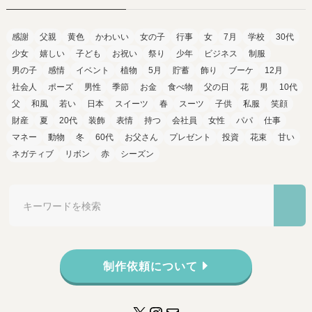
感謝
父親
黄色
かわいい
女の子
行事
女
7月
学校
30代
少女
嬉しい
子ども
お祝い
祭り
少年
ビジネス
制服
男の子
感情
イベント
植物
5月
貯蓄
飾り
ブーケ
12月
社会人
ポーズ
男性
季節
お金
食べ物
父の日
花
男
10代
父
和風
若い
日本
スイーツ
春
スーツ
子供
私服
笑顔
財産
夏
20代
装飾
表情
持つ
会社員
女性
パパ
仕事
マネー
動物
冬
60代
お父さん
プレゼント
投資
花束
甘い
ネガティブ
リボン
赤
シーズン
制作依頼について
X
Instagram
メール