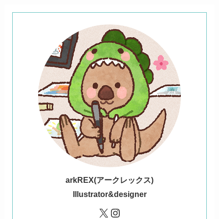
ark
REX(アークレックス)
Illustrator&designer
X
Instagram