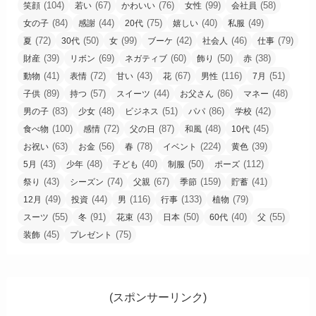
(104)
(67)
(76)
(99)
(58)
笑顔
若い
かわいい
女性
会社員
(84)
(44)
(75)
(40)
(49)
女の子
感謝
20代
嬉しい
私服
(72)
(50)
(99)
(42)
(46)
(79)
夏
30代
女
ブーケ
社会人
仕事
(39)
(69)
(60)
(50)
(38)
財産
リボン
ネガティブ
飾り
赤
(41)
(72)
(43)
(67)
(116)
(51)
動物
表情
甘い
花
男性
7月
(89)
(57)
(44)
(86)
(48)
子供
持つ
スイーツ
お父さん
マネー
(83)
(48)
(51)
(86)
(42)
男の子
少女
ビジネス
パパ
学校
(100)
(72)
(87)
(48)
(45)
食べ物
感情
父の日
和風
10代
(63)
(56)
(78)
(224)
(39)
お祝い
お金
春
イベント
黄色
(43)
(48)
(40)
(50)
(112)
5月
少年
子ども
制服
ポーズ
(43)
(74)
(67)
(159)
(41)
祭り
シーズン
父親
季節
貯蓄
(49)
(44)
(116)
(133)
(79)
12月
投資
男
行事
植物
(55)
(91)
(43)
(50)
(40)
(55)
スーツ
冬
花束
日本
60代
父
(45)
(75)
装飾
プレゼント
(スポンサーリンク)