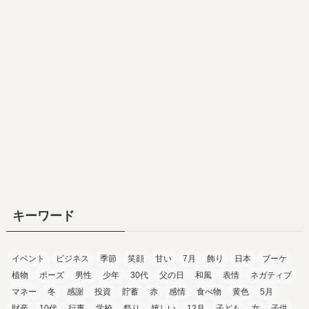
キーワード
イベント
ビジネス
季節
笑顔
甘い
7月
飾り
日本
ブーケ
植物
ポーズ
男性
少年
30代
父の日
和風
表情
ネガティブ
マネー
冬
感謝
投資
貯蓄
赤
感情
食べ物
黄色
5月
財産
10代
行事
学校
祭り
嬉しい
12月
子ども
女
子供