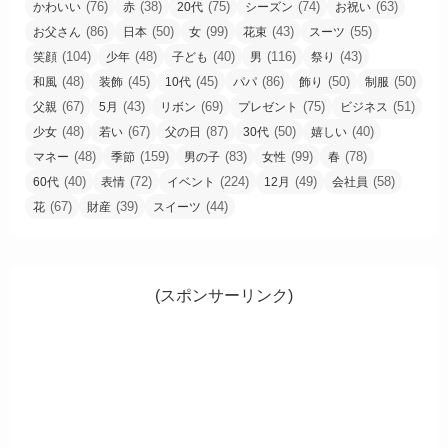
(76)
(38)
(75)
(74)
(63)
かわいい
赤
20代
シーズン
お祝い
(86)
(50)
(99)
(43)
(55)
お父さん
日本
女
花束
スーツ
(104)
(48)
(40)
(116)
(43)
笑顔
少年
子ども
男
祭り
(48)
(45)
(45)
(86)
(50)
(50)
和風
装飾
10代
パパ
飾り
制服
(67)
(43)
(69)
(75)
(51)
父親
5月
リボン
プレゼント
ビジネス
(48)
(67)
(87)
(50)
(40)
少女
若い
父の日
30代
嬉しい
(48)
(159)
(83)
(99)
(78)
マネー
季節
男の子
女性
春
(40)
(72)
(224)
(49)
(58)
60代
表情
イベント
12月
会社員
(67)
(39)
(44)
花
財産
スイーツ
(スポンサーリンク)