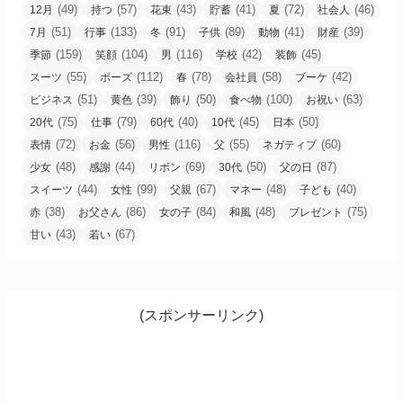
(49)
(57)
(43)
(41)
(72)
(46)
12月
持つ
花束
貯蓄
夏
社会人
(51)
(133)
(91)
(89)
(41)
(39)
7月
行事
冬
子供
動物
財産
(159)
(104)
(116)
(42)
(45)
季節
笑顔
男
学校
装飾
(55)
(112)
(78)
(58)
(42)
スーツ
ポーズ
春
会社員
ブーケ
(51)
(39)
(50)
(100)
(63)
ビジネス
黄色
飾り
食べ物
お祝い
(75)
(79)
(40)
(45)
(50)
20代
仕事
60代
10代
日本
(72)
(56)
(116)
(55)
(60)
表情
お金
男性
父
ネガティブ
(48)
(44)
(69)
(50)
(87)
少女
感謝
リボン
30代
父の日
(44)
(99)
(67)
(48)
(40)
スイーツ
女性
父親
マネー
子ども
(38)
(86)
(84)
(48)
(75)
赤
お父さん
女の子
和風
プレゼント
(43)
(67)
甘い
若い
(スポンサーリンク)