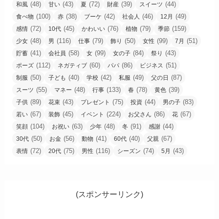
(48)
(43)
(72)
(39)
(44)
和風
甘い
夏
財産
スイーツ
(100)
(38)
(42)
(46)
(49)
食べ物
赤
ブーケ
社会人
12月
(72)
(45)
(76)
(79)
(159)
感情
10代
かわいい
植物
季節
(48)
(116)
(79)
(50)
(99)
(51)
少女
男
仕事
飾り
女性
7月
(41)
(58)
(99)
(84)
(43)
貯蓄
会社員
女
女の子
祭り
(112)
(60)
(86)
(51)
ポーズ
ネガティブ
パパ
ビジネス
(50)
(40)
(42)
(49)
(87)
制服
子ども
学校
私服
父の日
(55)
(48)
(133)
(78)
(39)
スーツ
マネー
行事
春
黄色
(89)
(43)
(75)
(44)
(83)
子供
花束
プレゼント
投資
男の子
(67)
(45)
(224)
(86)
(67)
若い
装飾
イベント
お父さん
花
(104)
(63)
(48)
(91)
(44)
笑顔
お祝い
少年
冬
感謝
(50)
(56)
(41)
(40)
(67)
30代
お金
動物
60代
父親
(72)
(75)
(116)
(74)
(43)
表情
20代
男性
シーズン
5月
(スポンサーリンク)