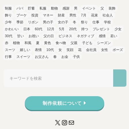
制服
パパ
貯蓄
私服
動物
感謝
男
イベント
父
装飾
飾り
ブーケ
投資
マネー
財産
男性
7月
花束
社会人
少年
季節
リボン
男の子
女の子
冬
祭り
仕事
学校
かわいい
日本
60代
12月
5月
20代
持つ
プレゼント
少女
30代
甘い
お祝い
父の日
ビジネス
ネガティブ
感情
若い
赤
植物
和風
夏
黄色
食べ物
父親
子ども
シーズン
スーツ
嬉しい
表情
10代
女
笑顔
花
会社員
女性
ポーズ
行事
スイーツ
お父さん
春
お金
子供
制作依頼について
X
Instagram
メール