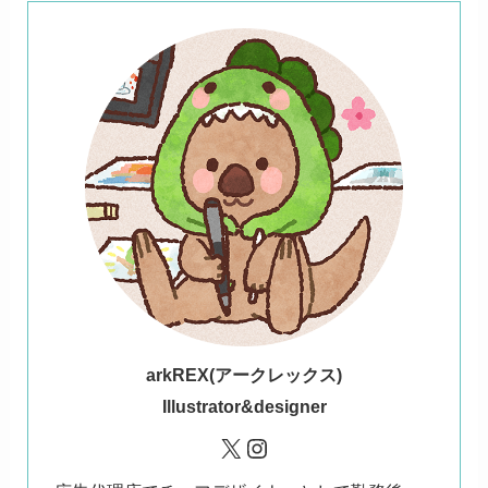
ark
REX(アークレックス)
Illustrator&designer
X
Instagram