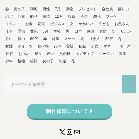
春
男の子
和風
男性
7月
動物
プレゼント
会社員
嬉しい
パパ
貯蓄
飾り
感情
12月
投資
子供
30代
ブーケ
イベント
お金
花束
ビジネス
女
かわいい
子ども
お父さん
仕事
季節
黄色
5月
学校
男
日本
感謝
表情
父
リボン
甘い
持つ
60代
赤
財産
スーツ
夏
社会人
20代
冬
女性
スイーツ
食べ物
行事
父親
私服
少女
マネー
ポーズ
10代
お祝い
祭り
若い
父の日
ネガティブ
シーズン
装飾
少年
植物
笑顔
女の子
制服
花
制作依頼について
X
Instagram
メール