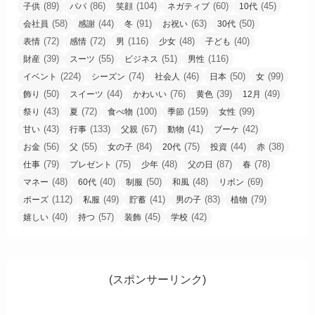
(89)
(86)
(104)
(60)
(45)
子供
パパ
笑顔
ネガティブ
10代
(58)
(44)
(91)
(63)
(50)
会社員
感謝
冬
お祝い
30代
(72)
(72)
(116)
(48)
(40)
表情
感情
男
少女
子ども
(39)
(55)
(51)
(116)
財産
スーツ
ビジネス
男性
(224)
(74)
(46)
(50)
(99)
イベント
シーズン
社会人
日本
女
(50)
(44)
(76)
(39)
(49)
飾り
スイーツ
かわいい
黄色
12月
(43)
(72)
(100)
(159)
(99)
祭り
夏
食べ物
季節
女性
(43)
(133)
(67)
(41)
(42)
甘い
行事
父親
動物
ブーケ
(56)
(55)
(84)
(75)
(44)
(38)
お金
父
女の子
20代
投資
赤
(79)
(75)
(48)
(87)
(78)
仕事
プレゼント
少年
父の日
春
(48)
(40)
(50)
(48)
(69)
マネー
60代
制服
和風
リボン
(112)
(49)
(41)
(83)
(79)
ポーズ
私服
貯蓄
男の子
植物
(40)
(57)
(45)
(42)
嬉しい
持つ
装飾
学校
(スポンサーリンク)