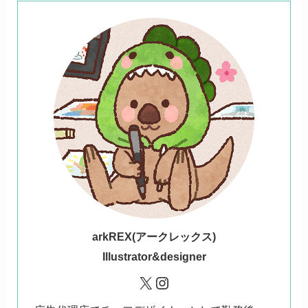
ark
REX(アークレックス)
Illustrator&designer
X
Instagram