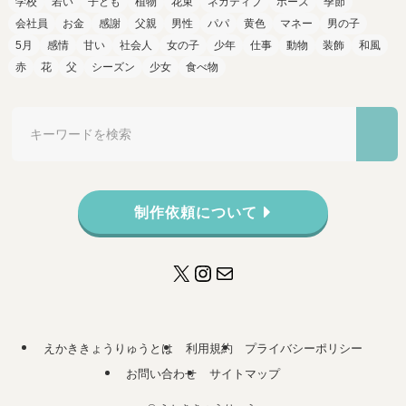
学校
若い
子ども
植物
花束
ネガティブ
ポーズ
季節
会社員
お金
感謝
父親
男性
パパ
黄色
マネー
男の子
5月
感情
甘い
社会人
女の子
少年
仕事
動物
装飾
和風
赤
花
父
シーズン
少女
食べ物
制作依頼について
X
Instagram
メール
えかききょうりゅうとは
利用規約
プライバシーポリシー
お問い合わせ
サイトマップ