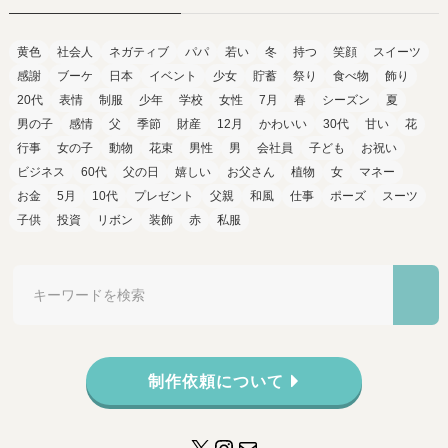
黄色
社会人
ネガティブ
パパ
若い
冬
持つ
笑顔
スイーツ
感謝
ブーケ
日本
イベント
少女
貯蓄
祭り
食べ物
飾り
20代
表情
制服
少年
学校
女性
7月
春
シーズン
夏
男の子
感情
父
季節
財産
12月
かわいい
30代
甘い
花
行事
女の子
動物
花束
男性
男
会社員
子ども
お祝い
ビジネス
60代
父の日
嬉しい
お父さん
植物
女
マネー
お金
5月
10代
プレゼント
父親
和風
仕事
ポーズ
スーツ
子供
投資
リボン
装飾
赤
私服
制作依頼について
X
Instagram
メール