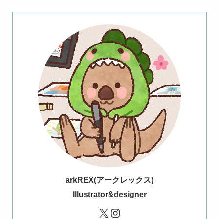
ark
REX(アークレックス)
Illustrator&designer
X
Instagram