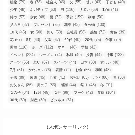
(79)
(78)
(46)
(55)
(43)
(40)
植物
春
社会人
父
甘い
子ども
(48)
(60)
(116)
(69)
(41)
少年
ネガティブ
男
リボン
動物
(57)
(48)
(72)
(159)
(50)
持つ
少女
夏
季節
制服
(87)
(75)
(43)
(100)
父の日
プレゼント
花束
食べ物
(45)
(99)
(50)
(58)
(72)
(39)
10代
女
飾り
会社員
感情
黄色
(67)
(43)
(67)
(40)
(75)
(79)
花
5月
父親
60代
20代
仕事
(116)
(112)
(48)
(42)
男性
ポーズ
マネー
学校
(224)
(74)
(49)
(44)
(133)
イベント
シーズン
私服
投資
行事
(55)
(67)
(44)
(50)
(40)
スーツ
若い
スイーツ
日本
嬉しい
(51)
(76)
(72)
(56)
(48)
7月
かわいい
表情
お金
和風
(89)
(45)
(41)
(63)
(86)
(38)
子供
装飾
貯蓄
お祝い
パパ
赤
(86)
(83)
(44)
(43)
(91)
お父さん
男の子
感謝
祭り
冬
(84)
(49)
(99)
(42)
(104)
女の子
12月
女性
ブーケ
笑顔
(50)
(39)
(51)
30代
財産
ビジネス
(スポンサーリンク)