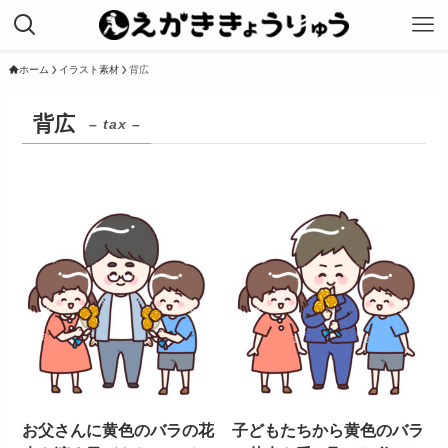
ホーム
イラスト素材
背広
背広
– tax –
お父さんに黄色のバラの花
子どもたちから黄色のバラ