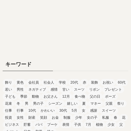
キーワード
飾り
黄色
会社員
社会人
学校
20代
赤
装飾
お祝い
60代
若い
男性
ネガティブ
感情
甘い
スーツ
リボン
プレゼント
子ども
季節
動物
お父さん
12月
食べ物
父の日
ポーズ
花束
冬
男
男の子
シーズン
嬉しい
夏
マネー
父親
祭り
仕事
行事
10代
かわいい
30代
5月
女
感謝
スイーツ
投資
女性
財産
笑顔
お金
制服
少年
女の子
私服
春
花
ビジネス
貯蓄
パパ
ブーケ
表情
子供
7月
植物
少女
父