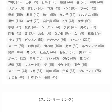
(75)
(79)
(133)
(44)
(78)
(48)
20代
仕事
行事
感謝
春
和風
(69)
(40)
(43)
(86)
(42)
リボン
嬉しい
花束
パパ
ブーケ
(159)
(49)
(50)
(84)
(86)
季節
私服
飾り
女の子
お父さん
(116)
(72)
(58)
(43)
(99)
男性
表情
会社員
5月
女性
(42)
(44)
(74)
(48)
(83)
学校
投資
シーズン
少女
男の子
(41)
(38)
(56)
(87)
(99)
(79)
貯蓄
赤
お金
父の日
女
植物
(57)
(51)
(76)
(224)
持つ
ビジネス
かわいい
イベント
(55)
(41)
(100)
(39)
(60)
スーツ
動物
食べ物
財産
ネガティブ
(104)
(91)
(46)
(63)
(116)
笑顔
冬
社会人
お祝い
男
(112)
(43)
(43)
(40)
(67)
ポーズ
祭り
甘い
60代
花
(72)
(48)
(55)
(48)
(39)
感情
マネー
父
少年
黄色
(44)
(51)
(50)
(67)
(75)
スイーツ
7月
制服
父親
プレゼント
(40)
(50)
(45)
子ども
日本
装飾
(スポンサーリンク)