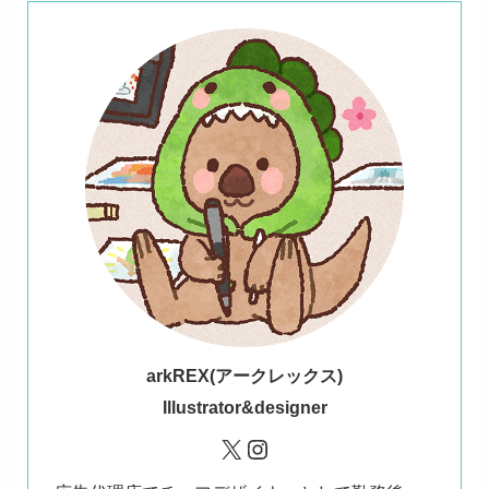
ark
REX(アークレックス)
Illustrator&designer
X
Instagram