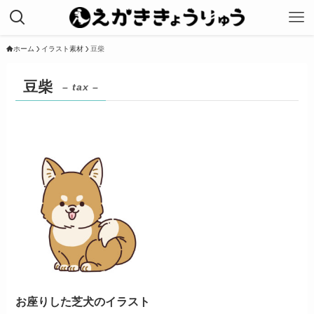
ホーム
イラスト素材
豆柴
豆柴
– tax –
お座りした芝犬のイラスト