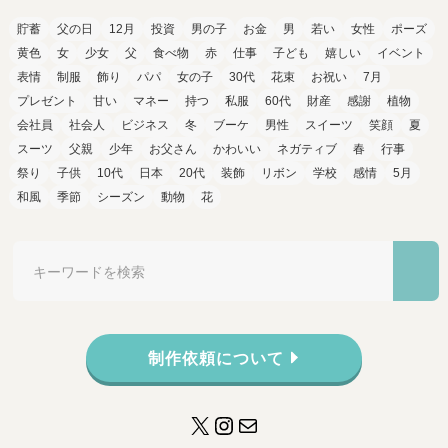
貯蓄
父の日
12月
投資
男の子
お金
男
若い
女性
ポーズ
黄色
女
少女
父
食べ物
赤
仕事
子ども
嬉しい
イベント
表情
制服
飾り
パパ
女の子
30代
花束
お祝い
7月
プレゼント
甘い
マネー
持つ
私服
60代
財産
感謝
植物
会社員
社会人
ビジネス
冬
ブーケ
男性
スイーツ
笑顔
夏
スーツ
父親
少年
お父さん
かわいい
ネガティブ
春
行事
祭り
子供
10代
日本
20代
装飾
リボン
学校
感情
5月
和風
季節
シーズン
動物
花
制作依頼について
X
Instagram
メール