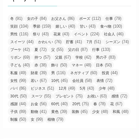
(91)
(84)
(86)
(112)
(79)
冬
女の子
お父さん
ポーズ
仕事
(104)
(159)
(40)
(43)
(100)
笑顔
季節
嬉しい
甘い
食べ物
(116)
(43)
(43)
(224)
(46)
男性
祭り
花束
イベント
社会人
(44)
(76)
(41)
(51)
(74)
スイーツ
かわいい
貯蓄
7月
シーズン
(42)
(72)
(55)
(87)
(133)
ブーケ
夏
父
父の日
行事
(69)
(57)
(67)
(42)
(83)
リボン
持つ
父親
学校
男の子
(40)
(38)
(50)
(48)
(50)
子ども
赤
飾り
マネー
日本
(49)
(39)
(116)
(60)
(44)
私服
財産
男
ネガティブ
投資
(99)
(67)
(45)
(58)
(72)
女性
若い
10代
会社員
表情
(86)
(51)
(49)
(43)
(48)
パパ
ビジネス
12月
5月
少年
(50)
(55)
(75)
(63)
(72)
30代
スーツ
プレゼント
お祝い
感情
(44)
(56)
(40)
(75)
(78)
(67)
感謝
お金
60代
20代
春
花
(89)
(41)
(39)
(45)
(48)
(48)
子供
動物
黄色
装飾
少女
和風
(50)
(99)
(79)
制服
女
植物