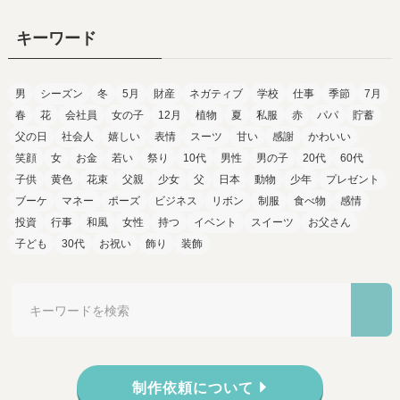
キーワード
男
シーズン
冬
5月
財産
ネガティブ
学校
仕事
季節
7月
春
花
会社員
女の子
12月
植物
夏
私服
赤
パパ
貯蓄
父の日
社会人
嬉しい
表情
スーツ
甘い
感謝
かわいい
笑顔
女
お金
若い
祭り
10代
男性
男の子
20代
60代
子供
黄色
花束
父親
少女
父
日本
動物
少年
プレゼント
ブーケ
マネー
ポーズ
ビジネス
リボン
制服
食べ物
感情
投資
行事
和風
女性
持つ
イベント
スイーツ
お父さん
子ども
30代
お祝い
飾り
装飾
制作依頼について