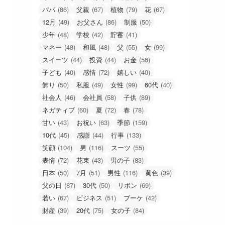
パパ
(86)
父親
(67)
植物
(79)
花
(67)
12月
(49)
お父さん
(86)
制服
(50)
少年
(48)
学校
(42)
貯蓄
(41)
マネー
(48)
和風
(48)
父
(55)
女
(99)
スイーツ
(44)
投資
(44)
お金
(56)
子ども
(40)
感情
(72)
嬉しい
(40)
飾り
(50)
私服
(49)
女性
(99)
60代
(40)
社会人
(46)
会社員
(58)
子供
(89)
ネガティブ
(60)
夏
(72)
春
(78)
甘い
(43)
お祝い
(63)
季節
(159)
10代
(45)
感謝
(44)
行事
(133)
笑顔
(104)
男
(116)
スーツ
(55)
表情
(72)
花束
(43)
男の子
(83)
日本
(50)
7月
(51)
男性
(116)
黄色
(39)
父の日
(87)
30代
(50)
リボン
(69)
若い
(67)
ビジネス
(51)
ブーケ
(42)
財産
(39)
20代
(75)
女の子
(84)