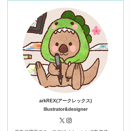
ark
REX(アークレックス)
Illustrator&designer
X
Instagram