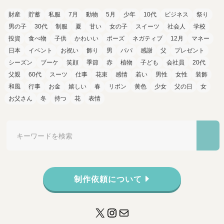
財産
貯蓄
私服
7月
動物
5月
少年
10代
ビジネス
祭り
男の子
30代
制服
夏
甘い
女の子
スイーツ
社会人
学校
投資
食べ物
子供
かわいい
ポーズ
ネガティブ
12月
マネー
日本
イベント
お祝い
飾り
男
パパ
感謝
父
プレゼント
シーズン
ブーケ
笑顔
季節
赤
植物
子ども
会社員
20代
父親
60代
スーツ
仕事
花束
感情
若い
男性
女性
装飾
和風
行事
お金
嬉しい
春
リボン
黄色
少女
父の日
女
お父さん
冬
持つ
花
表情
制作依頼について
X
Instagram
メール