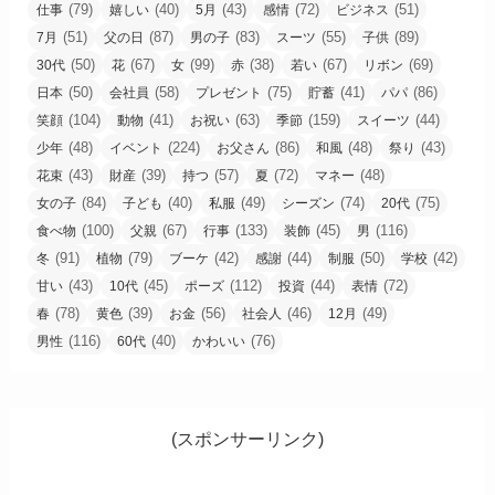
(79)
(40)
(43)
(72)
(51)
仕事
嬉しい
5月
感情
ビジネス
(51)
(87)
(83)
(55)
(89)
7月
父の日
男の子
スーツ
子供
(50)
(67)
(99)
(38)
(67)
(69)
30代
花
女
赤
若い
リボン
(50)
(58)
(75)
(41)
(86)
日本
会社員
プレゼント
貯蓄
パパ
(104)
(41)
(63)
(159)
(44)
笑顔
動物
お祝い
季節
スイーツ
(48)
(224)
(86)
(48)
(43)
少年
イベント
お父さん
和風
祭り
(43)
(39)
(57)
(72)
(48)
花束
財産
持つ
夏
マネー
(84)
(40)
(49)
(74)
(75)
女の子
子ども
私服
シーズン
20代
(100)
(67)
(133)
(45)
(116)
食べ物
父親
行事
装飾
男
(91)
(79)
(42)
(44)
(50)
(42)
冬
植物
ブーケ
感謝
制服
学校
(43)
(45)
(112)
(44)
(72)
甘い
10代
ポーズ
投資
表情
(78)
(39)
(56)
(46)
(49)
春
黄色
お金
社会人
12月
(116)
(40)
(76)
男性
60代
かわいい
(スポンサーリンク)