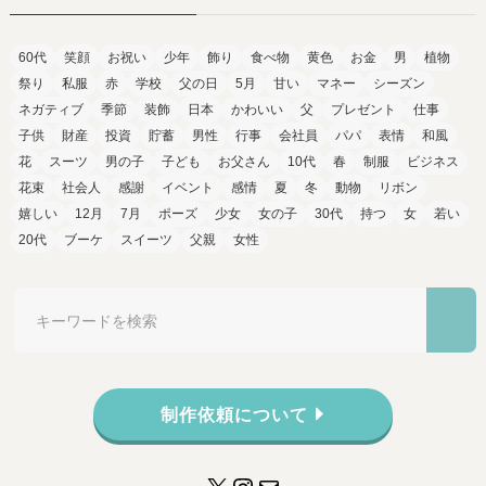
60代
笑顔
お祝い
少年
飾り
食べ物
黄色
お金
男
植物
祭り
私服
赤
学校
父の日
5月
甘い
マネー
シーズン
ネガティブ
季節
装飾
日本
かわいい
父
プレゼント
仕事
子供
財産
投資
貯蓄
男性
行事
会社員
パパ
表情
和風
花
スーツ
男の子
子ども
お父さん
10代
春
制服
ビジネス
花束
社会人
感謝
イベント
感情
夏
冬
動物
リボン
嬉しい
12月
7月
ポーズ
少女
女の子
30代
持つ
女
若い
20代
ブーケ
スイーツ
父親
女性
制作依頼について
X
Instagram
メール