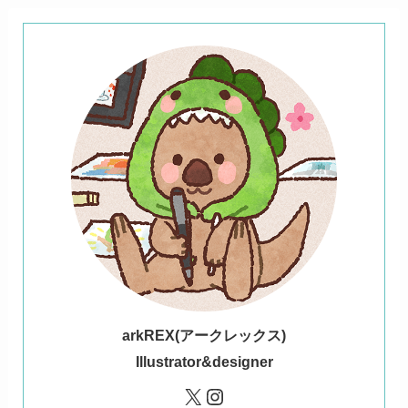
ark
REX(アークレックス)
Illustrator&designer
X
Instagram