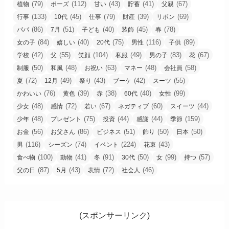
(79)
(112)
(43)
(41)
(67)
植物
ポーズ
甘い
貯蓄
父親
(133)
(45)
(79)
(39)
(69)
行事
10代
仕事
財産
リボン
(86)
(51)
(40)
(45)
(78)
パパ
7月
子ども
装飾
春
(84)
(40)
(75)
(116)
(89)
女の子
嬉しい
20代
男性
子供
(42)
(55)
(104)
(49)
(83)
(67)
学校
父
笑顔
私服
男の子
花
(50)
(48)
(63)
(48)
(58)
制服
和風
お祝い
マネー
会社員
(72)
(49)
(43)
(42)
(55)
夏
12月
祭り
ブーケ
スーツ
(76)
(39)
(38)
(40)
(99)
かわいい
黄色
赤
60代
女性
(48)
(72)
(67)
(60)
(44)
少女
感情
若い
ネガティブ
スイーツ
(48)
(75)
(44)
(44)
(159)
少年
プレゼント
投資
感謝
季節
(56)
(86)
(51)
(50)
(50)
お金
お父さん
ビジネス
飾り
日本
(116)
(74)
(224)
(43)
男
シーズン
イベント
花束
(100)
(41)
(91)
(50)
(99)
(57)
食べ物
動物
冬
30代
女
持つ
(87)
(43)
(72)
(46)
父の日
5月
表情
社会人
(スポンサーリンク)