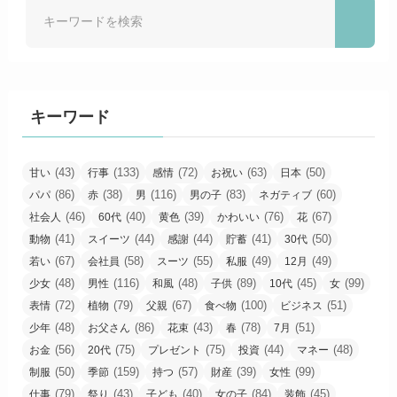
キーワード
(43)
(133)
(72)
(63)
(50)
甘い
行事
感情
お祝い
日本
(86)
(38)
(116)
(83)
(60)
パパ
赤
男
男の子
ネガティブ
(46)
(40)
(39)
(76)
(67)
社会人
60代
黄色
かわいい
花
(41)
(44)
(44)
(41)
(50)
動物
スイーツ
感謝
貯蓄
30代
(67)
(58)
(55)
(49)
(49)
若い
会社員
スーツ
私服
12月
(48)
(116)
(48)
(89)
(45)
(99)
少女
男性
和風
子供
10代
女
(72)
(79)
(67)
(100)
(51)
表情
植物
父親
食べ物
ビジネス
(48)
(86)
(43)
(78)
(51)
少年
お父さん
花束
春
7月
(56)
(75)
(75)
(44)
(48)
お金
20代
プレゼント
投資
マネー
(50)
(159)
(57)
(39)
(99)
制服
季節
持つ
財産
女性
(79)
(43)
(40)
(84)
(45)
仕事
祭り
子ども
女の子
装飾