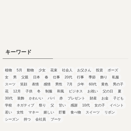
キーワード
植物
5月
動物
少女
花束
社会人
お父さん
投資
ポーズ
女
男
父親
日本
春
仕事
20代
行事
季節
飾り
私服
スーツ
笑顔
表情
感情
男性
7月
少年
60代
黄色
男の子
花
12月
子供
冬
制服
和風
ビジネス
お祝い
父の日
夏
30代
装飾
かわいい
パパ
赤
プレゼント
財産
お金
子ども
学校
ネガティブ
祭り
父
甘い
感謝
10代
女の子
イベント
若い
女性
マネー
嬉しい
貯蓄
食べ物
スイーツ
リボン
シーズン
持つ
会社員
ブーケ