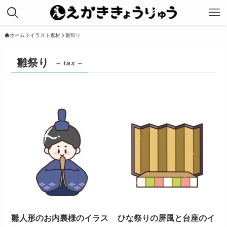
ホーム
イラスト素材
雛祭り
雛祭り
– tax –
雛人形のお内裏様のイラス
ひな祭りの屏風と台座のイ