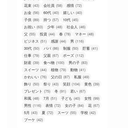
花束
(43)
会社員
(58)
感情
(72)
お金
(56)
60代
(40)
嬉しい
(40)
子供
(89)
持つ
(57)
10代
(45)
お祝い
(63)
少年
(48)
社会人
(46)
父
(55)
投資
(44)
春
(78)
マネー
(48)
ビジネス
(51)
感謝
(44)
男
(116)
30代
(50)
パパ
(86)
制服
(50)
貯蓄
(41)
仕事
(79)
父親
(67)
ポーズ
(112)
財産
(39)
食べ物
(100)
男の子
(83)
スイーツ
(44)
植物
(79)
動物
(41)
かわいい
(76)
父の日
(87)
私服
(49)
飾り
(50)
祭り
(43)
笑顔
(104)
黄色
(39)
プレゼント
(75)
冬
(91)
若い
(67)
和風
(48)
7月
(51)
子ども
(40)
女性
(99)
男性
(116)
表情
(72)
女の子
(84)
花
(67)
5月
(43)
夏
(72)
スーツ
(55)
学校
(42)
ブーケ
(42)