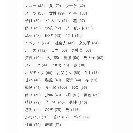
マネー
(48)
夏
(72)
ブーケ
(42)
スーツ
(55)
女性
(99)
行事
(133)
子供
(89)
ビジネス
(51)
花
(67)
祭り
(43)
学校
(42)
プレゼント
(75)
花束
(43)
60代
(40)
12月
(49)
イベント
(224)
社会人
(46)
女の子
(84)
ポーズ
(112)
日本
(50)
会社員
(58)
笑顔
(104)
父
(55)
制服
(50)
男の子
(83)
スイーツ
(44)
10代
(45)
赤
(38)
ネガティブ
(60)
お父さん
(86)
5月
(43)
甘い
(43)
私服
(49)
投資
(44)
冬
(91)
動物
(41)
食べ物
(100)
お金
(56)
飾り
(50)
少年
(48)
7月
(51)
黄色
(39)
植物
(79)
子ども
(40)
男性
(116)
感謝
(44)
20代
(75)
男
(116)
かわいい
(76)
若い
(67)
パパ
(86)
仕事
(79)
表情
(72)