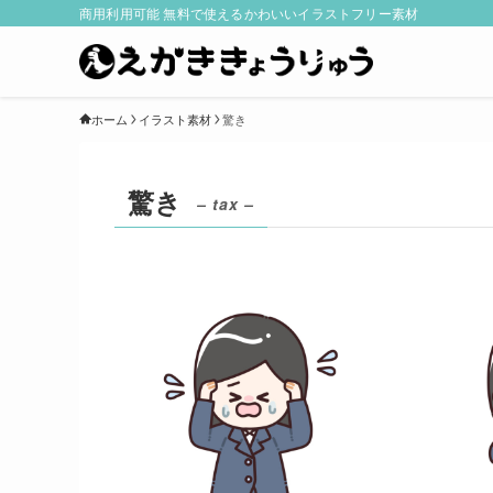
商用利用可能 無料で使えるかわいいイラストフリー素材
ホーム
イラスト素材
驚き
驚き
– tax –