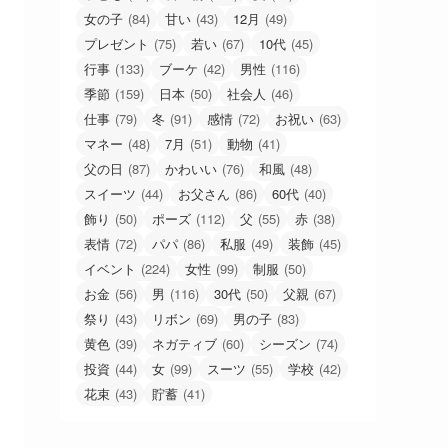
女の子
(84)
甘い
(43)
12月
(49)
プレゼント
(75)
若い
(67)
10代
(45)
行事
(133)
ブーケ
(42)
男性
(116)
季節
(159)
日本
(50)
社会人
(46)
仕事
(79)
冬
(91)
感情
(72)
お祝い
(63)
マネー
(48)
7月
(51)
動物
(41)
父の日
(87)
かわいい
(76)
和風
(48)
スイーツ
(44)
お父さん
(86)
60代
(40)
飾り
(50)
ポーズ
(112)
父
(55)
赤
(38)
表情
(72)
パパ
(86)
私服
(49)
装飾
(45)
イベント
(224)
女性
(99)
制服
(50)
お金
(56)
男
(116)
30代
(50)
父親
(67)
祭り
(43)
リボン
(69)
男の子
(83)
黄色
(39)
ネガティブ
(60)
シーズン
(74)
投資
(44)
女
(99)
スーツ
(55)
学校
(42)
花束
(43)
貯蓄
(41)