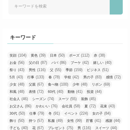
キーワード
(104)
(39)
(50)
(112)
(38)
笑顔
黄色
日本
ポーズ
赤
(56)
(87)
(86)
(42)
(40)
お金
父の日
パパ
ブーケ
嬉しい
(43)
(116)
(55)
(159)
(51)
祭り
男性
父
季節
ビジネス
(43)
(133)
(78)
(42)
(83)
(72)
5月
行事
春
学校
男の子
感情
(48)
(67)
(100)
(48)
(69)
少女
父親
食べ物
少年
リボン
(48)
(72)
(40)
(41)
(44)
和風
表情
60代
動物
投資
(46)
(74)
(55)
(45)
社会人
シーズン
スーツ
装飾
(86)
(76)
(58)
(72)
(43)
お父さん
かわいい
会社員
夏
花束
(50)
(79)
(91)
(224)
(84)
30代
仕事
冬
イベント
女の子
(50)
(57)
(49)
(99)
(41)
(44)
飾り
持つ
私服
女性
貯蓄
感謝
(40)
(67)
(75)
(116)
(44)
子ども
花
プレゼント
男
スイーツ