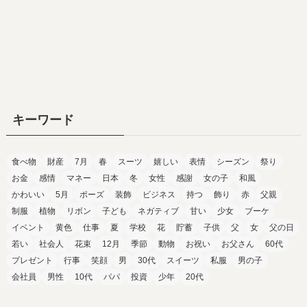
キーワード
食べ物
財産
7月
春
スーツ
嬉しい
表情
シーズン
祭り
お金
感情
マネー
日本
冬
女性
感謝
女の子
和風
かわいい
5月
ポーズ
装飾
ビジネス
持つ
飾り
赤
父親
制服
植物
リボン
子ども
ネガティブ
甘い
少女
ブーケ
イベント
黄色
仕事
夏
学校
花
貯蓄
子供
父
女
父の日
若い
社会人
花束
12月
季節
動物
お祝い
お父さん
60代
プレゼント
行事
笑顔
男
30代
スイーツ
私服
男の子
会社員
男性
10代
パパ
投資
少年
20代