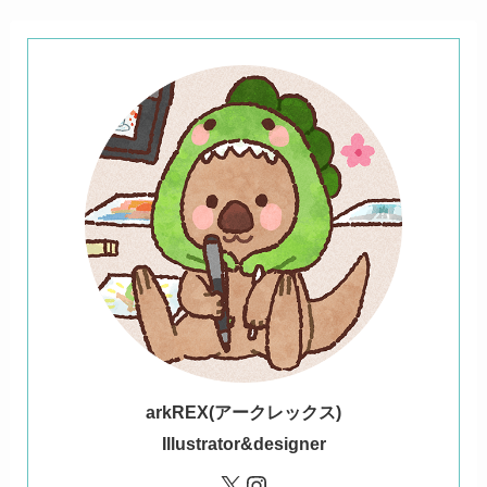
ark
REX(アークレックス)
Illustrator&designer
X
Instagram